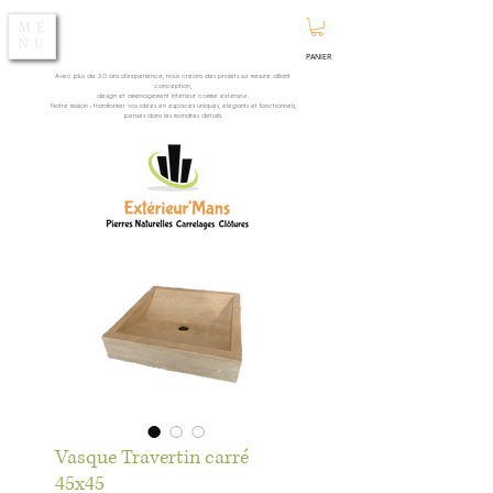
ME
NU
PANIER
Avec plus de 30 ans d’expérience, nous créons des projets sur mesure alliant
conception,
design et aménagement intérieur comme extérieur.
Notre mission : transformer vos idées en espaces uniques, élégants et fonctionnels,
pensés dans les moindres détails.
Vasque Travertin carré
45x45