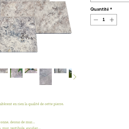
Quantité
*
altèrent en rien la qualité de cette pierre.
iétonne, dessus de mur…
in, mur, vestibule, escalier…