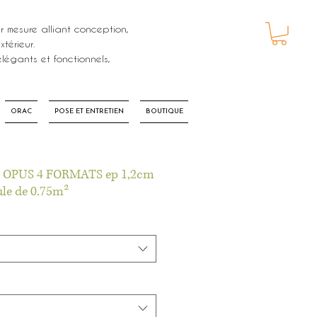
r mesure alliant conception,
térieur.
PANIER
légants et fonctionnels,
ORAC
POSE ET ENTRETIEN
BOUTIQUE
 OPUS 4 FORMATS ep 1,2cm
le de 0.75m²