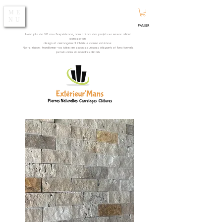
ME
NU
PANIER
Avec plus de 30 ans d’expérience, nous créons des projets sur mesure alliant
conception,
design et aménagement intérieur comme extérieur.
Notre mission : transformer vos idées en espaces uniques, élégants et fonctionnels,
pensés dans les moindres détails.