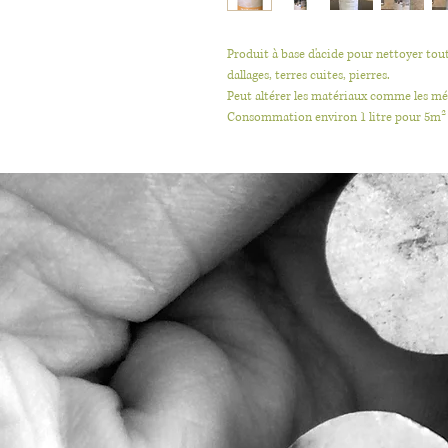
Produit à base d'acide pour nettoyer tou
dallages, terres cuites, pierres.
Peut altérer les matériaux comme les mét
Consommation environ 1 litre pour 5m²