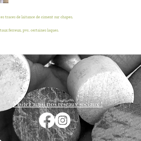
tes traces de laitance de ciment sur chapes,
aux ferreux, pvc, certaines laques.
Visitez aussi nos réseaux sociaux !