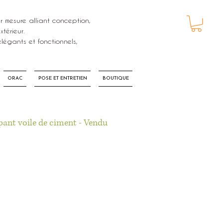
r mesure alliant conception,
térieur.
PANIER
légants et fonctionnels,
ORAC
POSE ET ENTRETIEN
BOUTIQUE
ant voile de ciment - Vendu