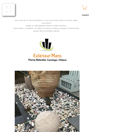
ME
NU
PANIER
Avec plus de 30 ans d’expérience, nous créons des projets sur mesure alliant
conception,
design et aménagement intérieur comme extérieur.
Notre mission : transformer vos idées en espaces uniques, élégants et fonctionnels,
pensés dans les moindres détails.