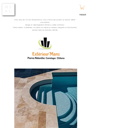
ME
NU
PANIER
Avec plus de 30 ans d’expérience, nous créons des projets sur mesure alliant
conception,
design et aménagement intérieur comme extérieur.
Notre mission : transformer vos idées en espaces uniques, élégants et fonctionnels,
pensés dans les moindres détails.