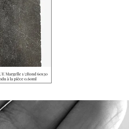
E Margelle 1/2Rond 60x30
Aperçu rapide
du à la pièce 0.60ml