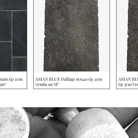
mats ép 2cm
de
ASIAN BLUE Dallage 60x40 ép 2cm
Aperçu rapide
ASIAN BLU
5m²
vendu au M²
ép 3cm Ven