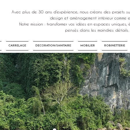
Avec plus de 30 ans d’expérience, nous créons des projets su
design et aménagement intérieur comme ex
Notre mission : transformer vos idées en espaces uniques, é
pensés dans les moindres détails.
CARRELAGE
DECORATION/SANITAIRE
MOBILIER
ROBINETTERIE